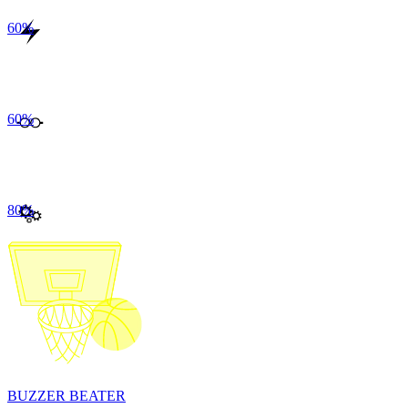
60
%
60
%
80
%
BUZZER BEATER