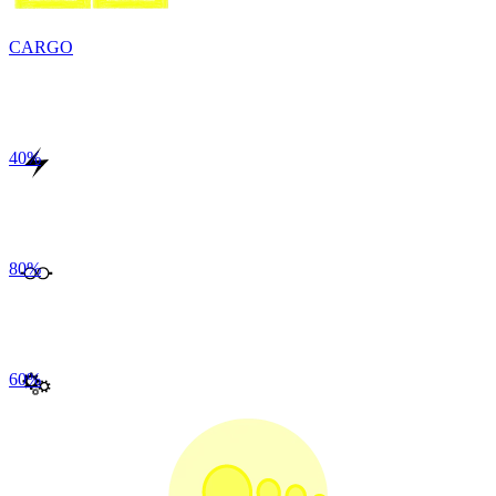
CARGO
40
%
80
%
60
%