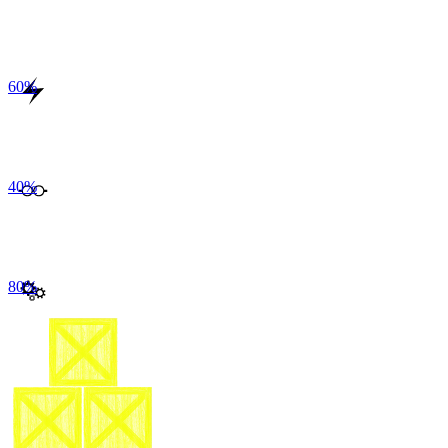
60
%
40
%
80
%