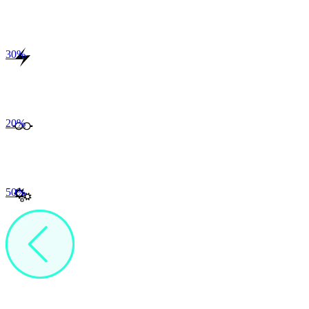
30
%
20
%
50
%