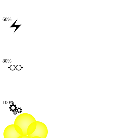
60
%
80
%
100
%