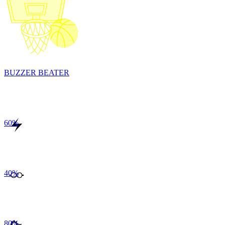
BUZZER BEATER
60
%
40
%
80
%