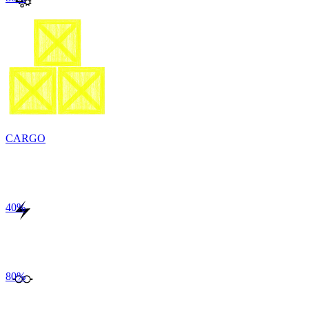
CARGO
40
%
80
%