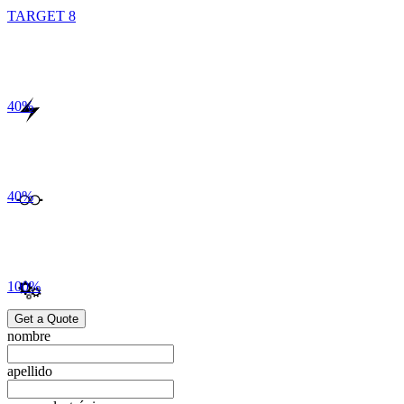
TARGET 8
40
%
40
%
100
%
Get a Quote
nombre
apellido