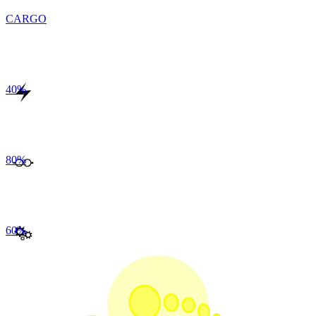
CARGO
40
%
80
%
60
%