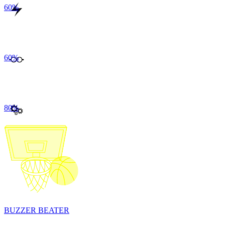
60
%
60
%
80
%
BUZZER BEATER