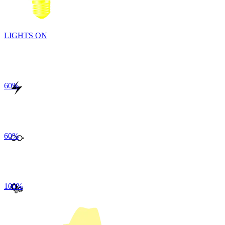
LIGHTS ON
60
%
60
%
100
%