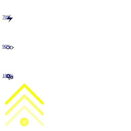
70
%
90
%
100
%