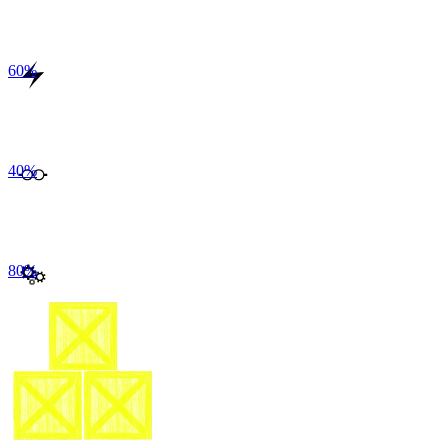
60
%
40
%
80
%