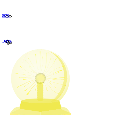
80
%
100
%