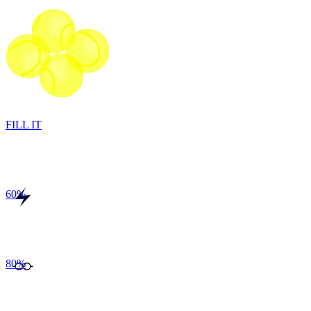
FILL IT
60
%
80
%