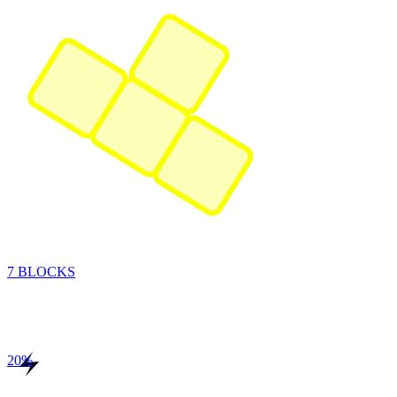
7 BLOCKS
20
%