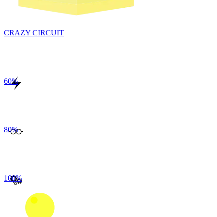
CRAZY CIRCUIT
60
%
80
%
100
%