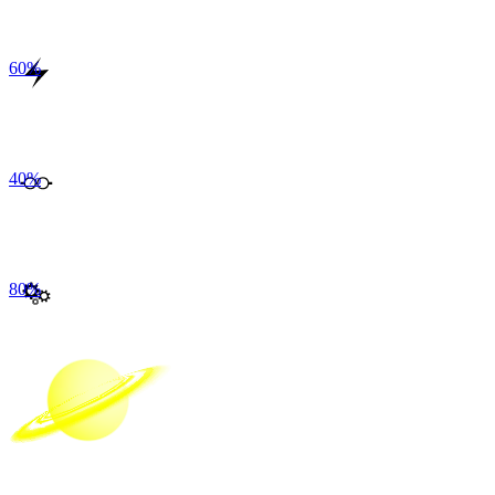
60
%
40
%
80
%