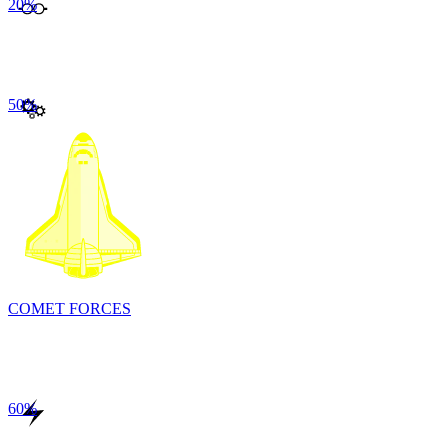
20
%
50
%
COMET FORCES
60
%