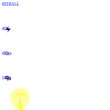
HITBALL
40
%
40
%
100
%