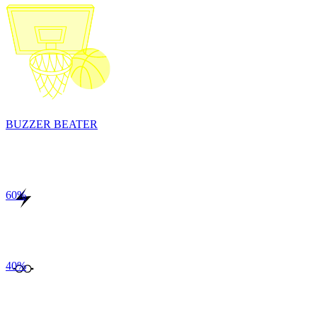
BUZZER BEATER
60
%
40
%