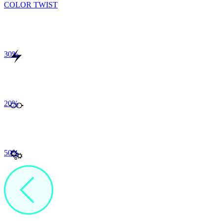
COLOR TWIST
30
%
20
%
50
%