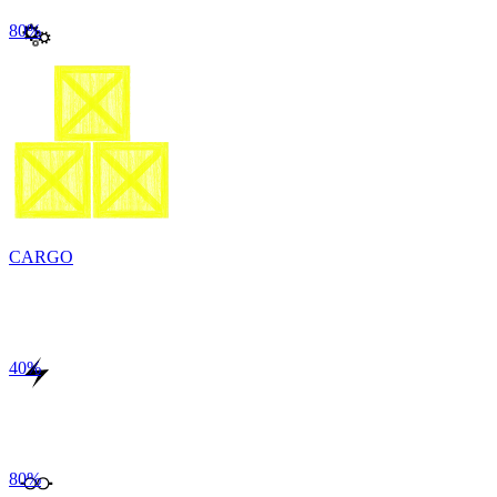
80
%
CARGO
40
%
80
%