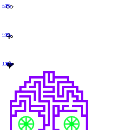
60
%
90
%
100
%