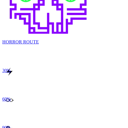
HORROR ROUTE
30
%
60
%
90
%