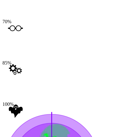
70
%
85
%
100
%