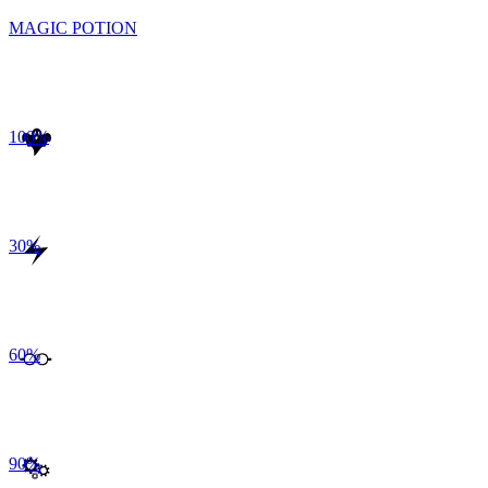
MAGIC POTION
100
%
30
%
60
%
90
%