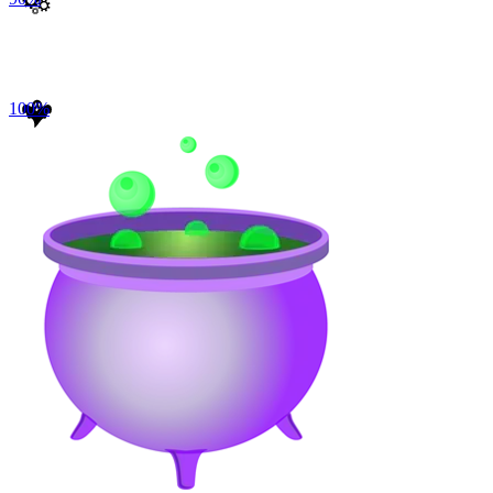
100
%