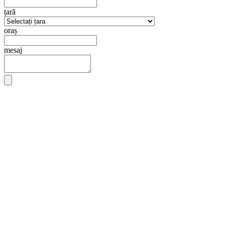
țară
oraș
mesaj
trimite